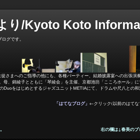
yoto Koto Informat
ブログです。
徒さまへのご指導の他にも、各種パーティー、結婚披露宴への出張演奏
ています。母、錦綾子とともに「琴綾会」を主催、京都池坊「こころホール
のDuoをはじめとするジャズユニットMETIAにて、ドラムや尺八との
「はてなブログ」
リック
←クリック(
以前のはてな
過去のブログが見れます。 右の欄は↓春美