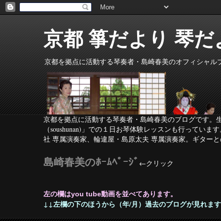
京都 箏だより 琴だより/K
京都を拠点に活動する琴奏者・島崎春美のオフィシャル
京都を拠点に活動する琴奏者・島崎春美のブログです。生
（soushunan)」での１日お琴体験レッスンも行っ
社 専属演奏家、輪違屋・
島原太夫 専属演奏家。ギターと
島崎春美のﾎｰﾑﾍﾟｰｼﾞ
←ク
左の欄はyou tube動画を並べてあります。
↓↓左欄の下のほうから（年/月）