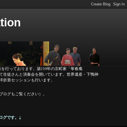
ion
を行っております。築110年の京町家「筝春庵
」にて生徒さんと演奏会を開いています。世界遺産・下鴨神
和洋折衷セッションも行います。
ブログも
ご覧ください
）。
のブログです。↓