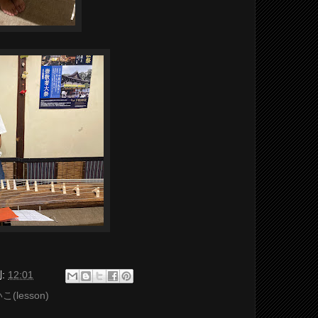
:
12:01
こ(lesson)