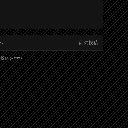
ム
前の投稿
稿 (Atom)